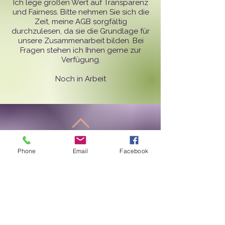
Ich lege großen Wert auf Transparenz
und Fairness. Bitte nehmen Sie sich die
Zeit, meine AGB sorgfältig
durchzulesen, da sie die Grundlage für
unsere Zusammenarbeit bilden. Bei
Fragen stehen ich Ihnen gerne zur
Verfügung.
Noch in Arbeit
Zurück nach oben
Phone
Email
Facebook
Folge mir auf sozialen
Netzwerken!